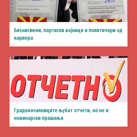
Бизнисмени, партиски војници и политичари од
кариера
Градоначалниците љубат отчети, но не и
новинарски прашања