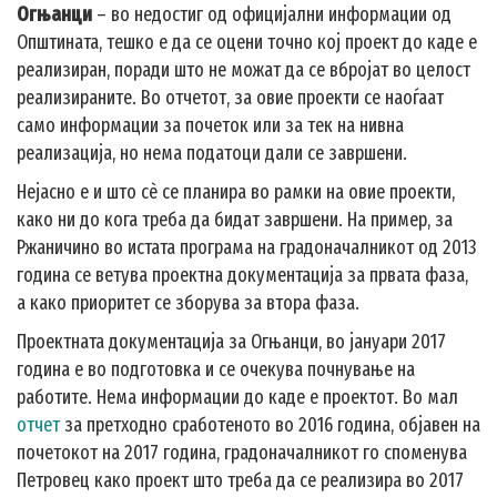
Огњанци
– во недостиг од официјални информации од
Општината, тешко е да се оцени точно кој проект до каде е
реализиран, поради што не можат да се вбројат во целост
реализираните. Во отчетот, за овие проекти се наоѓаат
само информации за почеток или за тек на нивна
реализација, но нема податоци дали се завршени.
Нејасно е и што сè се планира во рамки на овие проекти,
како ни до кога треба да бидат завршени. На пример, за
Ржаничино во истата програма на градоначалникот од 2013
година се ветува проектна документација за првата фаза,
а како приоритет се зборува за втора фаза.
Проектната документација за Огњанци, во јануари 2017
година е во подготовка и се очекува почнување на
работите. Нема информации до каде е проектот. Во мал
отчет
за претходно сработеното во 2016 година, објавен на
почетокот на 2017 година, градоначалникот го споменува
Петровец како проект што треба да се реализира во 2017