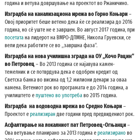
година и ветува довршување на проектот во Ржаничино.
Изградба на канализациона мрежа во Горно Коњари
–
Овој приоритет беше ветено дека ќе се реализира до 2016
година, но сè уште не е завршен. Во август 2017 година, при
посетата
на лидерот на ВМРО-ДПМНЕ, Никола Груевски, се
вели дека работите се во „завршна фаза“.
Изградба на нова училишна зграда на ОУ „Кочо Рацин“
во Петровец
– Во 2013 година се најавува камен-
темелник и се потврдува дека е одобрен кредит од
Светска банка во висина од 1,2 милиони денари за оваа
намена. Ветениот рок во програмата е до 2014 година, а
училиштето е
пуштено во употреба
во 2015 година.
Изградба
на водоводна мрежа во Средно Коњари
–
Проектот е
реализиран
две години пред предвидениот рок.
Асфалтирање на локалниот пат Петровец-Огњанци
–
Ова ветување планирано за 2013 година е
реализирано
во