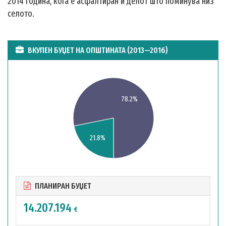
2014 година, кога е асфалтиран и делот што поминува низ
селото.
ВКУПЕН БУЏЕТ НА ОПШТИНАТА (2013—2016)
78.2%
21.8%
ПЛАНИРАН БУЏЕТ
14.207.194
€