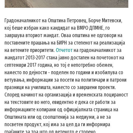
Градоначалникот на Општина Петровец, Борче Митевски,
кој беше избран како кандидат на ВМРО ДПМНЕ, го
завршува вториот мандат. Оваа општина не одговори на
поставените прашања на БИРН за степенот на реализација
на ветените приоритети.
Отчетот
на градоначалникот за
мандатот 2013-2017 стана јавно достапен на почетокот на
септември 2017 година, но тој е непотребно обемен,
наместо по дејности - поделен по години и изобилува со
ветувања, информации за посети на политичари и патрони
празници на училишта, наместо со завршени проекти.
Според начинот на организација и временската лоцираност
на текстовите во него, евидентно е дека се работи за
информациите копирани од официјалната страница на
Општината или од соопштенија за медиуми, а не за
посветен продукт, кој има за цел да ги информира
граѓаните за тоа што од ветеното е сторено.