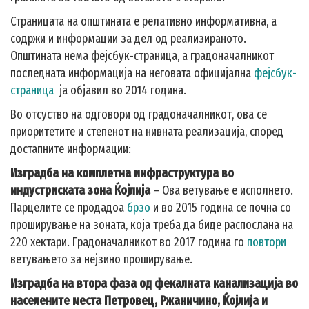
Страницата на општината е релативно информативна, а
содржи и информации за дел од реализираното.
Општината нема фејсбук-страница, а градоначалникот
последната информација на неговата официјална
фејсбук-
страница
ја објавил во 2014 година.
Во отсуство на одговори од градоначалникот, ова се
приоритетите и степенот на нивната реализација, според
достапните информации:
Изградба на комплетна инфраструктура во
индустриската зона Ќојлија
– Ова ветување е исполнето.
Парцелите се продадоа
брзо
и во 2015 година се почна со
проширување на зоната, која треба да биде распослана на
220 хектари. Градоначалникот во 2017 година го
повтори
ветувањето за нејзино проширување.
Изградба на втора фаза од фекалната канализација во
населените места Петровец, Ржаничино, Ќојлија и