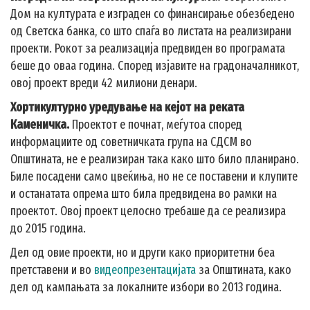
Дом на културата е изграден со финансирање обезбедено
од Светска банка, со што спаѓа во листата на реализирани
проекти. Рокот за реализација предвиден во програмата
беше до оваа година. Според изјавите на градоначалникот,
овој проект вреди 42 милиони денари.
Хортикултурно уредување на кејот на реката
Каменичка.
Проектот е почнат, меѓутоа според
информациите од советничката група на СДСМ во
Општината, не е реализиран така како што било планирано.
Биле посадени само цвеќиња, но не се поставени и клупите
и останатата опрема што била предвидена во рамки на
проектот. Овој проект целосно требаше да се реализира
до 2015 година.
Дел од овие проекти, но и други како приоритетни беа
претставени и во
видеопрезентацијата
за Општината, како
дел од кампањата за локалните избори во 2013 година.