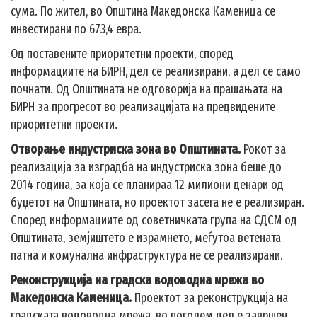
сума. По жител, во Општина Македонска Каменица се
инвестирани по 673,4 евра.
Од поставените приоритетни проекти, според
информациите на БИРН, дел се реализирани, а дел се само
почнати. Од Општината не одговорија на прашањата на
БИРН за прогресот во реализацијата на предвидените
приоритетни проекти.
Отворање индустриска зона во Општината.
Рокот за
реализација за изградба на индустриска зона беше до
2014 година, за која се планираа 12 милиони денари од
буџетот на Општината, но проектот засега не е реализиран.
Според информациите од советничката група на СДСМ од
Општината, земјиштето е израмнето, меѓутоа ветената
патна и комунална инфраструктура не се реализирани.
Реконструкција на градска водоводна мрежа во
Македонска Каменица.
Проектот за реконструкција на
градската водоводна мрежа, во поголем дел е завршен.