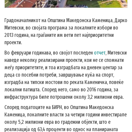
Градоначалникот на Општина Македонска Каменица, Дарко
Митевски, во својата програма за локалните избори во
2013 година, на граѓаните им вети пет најприоритетни
проекти.
Во февруари годинава, во својот последен
отчет
, Митевски
наведе неколку реализирани проекти, кои не се спомнати
меѓу приоритетите, и тоа изградбата на дневен центар за
деца со посебни потреби, завршување куќа на спорт,
изградба на типски мостови по реката Каменичка, повеќе
локални патишта. Според него, само во 2016 година, за
инфраструктура биле потрошени околу 3,2 милиони евра.
Според податоците на БИРН, во Општина Македонска
Каменица, локалните власти за четири години инвестирале
околу 5,2 милиони евра во градежни објекти, што е
реализација од 63,4 проценти во однос на планираната