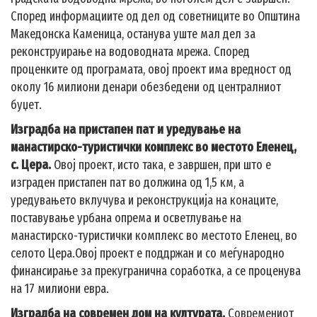
Според информациите од дел од советниците во Општина
Македонска Каменица, останува уште мал дел за
реконструирање на водоводната мрежа. Според
проценките од програмата, овој проект има вредност од
околу 16 милиони денари обезбедени од централниот
буџет.
Изградба на пристапен пат и уредување на
манастирско-туристички комплекс во местото Еленец,
с. Цера.
Овој проект, исто така, е завршен, при што е
изграден пристапен пат во должина од 1,5 км, а
уредувањето вклучува и реконструкција на конаците,
поставување урбана опрема и осветлување на
манастирско-туристички комплекс во местото Еленец, во
селото Цера.Овој проект е поддржан и со меѓународно
финансирање за прекугранична соработка, а се проценува
на 17 милиони евра.
Изградба на современ дом на културата.
Современиот